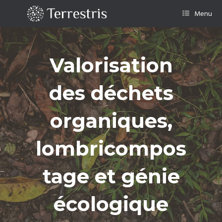
Skip
to
Menu
content
Valorisation
des déchets
organiques,
lombricompos
tage et génie
écologique