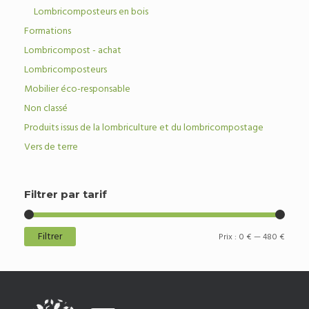
Lombricomposteurs en bois
Formations
Lombricompost - achat
Lombricomposteurs
Mobilier éco-responsable
Non classé
Produits issus de la lombriculture et du lombricompostage
Vers de terre
Filtrer par tarif
Filtrer
Prix
Prix
Prix :
0 €
—
480 €
min
max