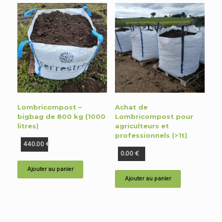
Lombricompost –
Achat de
bigbag de 800 kg (1000
Lombricompost pour
litres)
agriculteurs et
professionnels (>1t)
440.00
€
0.00
€
Ajouter au panier
Ajouter au panier