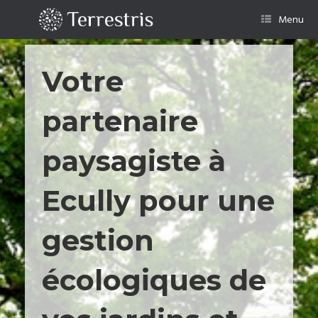
Skip
to
Menu
content
Votre
partenaire
paysagiste à
Ecully pour une
gestion
écologiques de