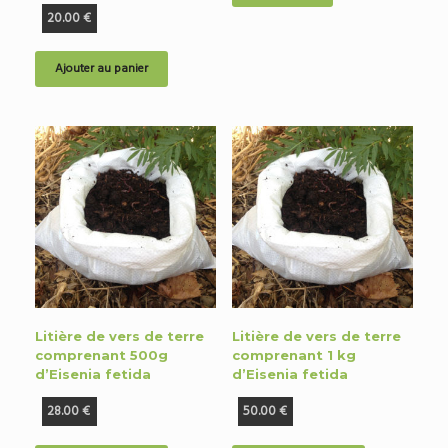
20.00
€
Ajouter au panier
Litière de vers de terre
Litière de vers de terre
comprenant 500g
comprenant 1 kg
d’Eisenia fetida
d’Eisenia fetida
28.00
€
50.00
€