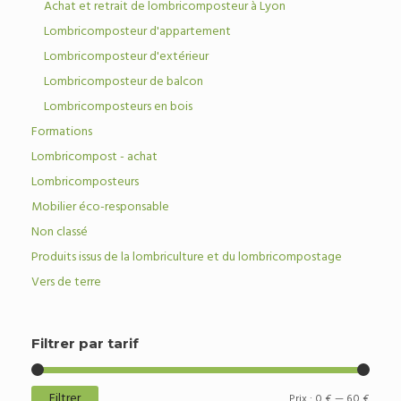
Achat et retrait de lombricomposteur à Lyon
Lombricomposteur d'appartement
Lombricomposteur d'extérieur
Lombricomposteur de balcon
Lombricomposteurs en bois
Formations
Lombricompost - achat
Lombricomposteurs
Mobilier éco-responsable
Non classé
Produits issus de la lombriculture et du lombricompostage
Vers de terre
Filtrer par tarif
Filtrer
Prix
Prix
Prix :
0 €
—
60 €