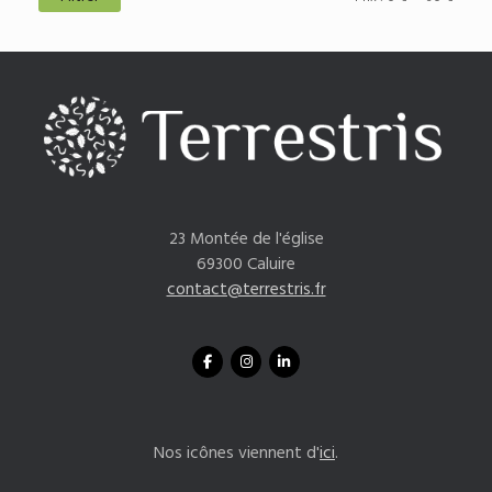
min
max
23 Montée de l'église
69300 Caluire
contact@terrestris.fr
Nos icônes viennent d'
ici
.