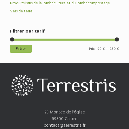
Produits issus de la lombriculture et du lombricompostage
Vers de terre
Filtrer par tarif
Filtrer
Prix
Prix
Prix :
90 €
—
250 €
min
max
23 Montée de l'église
69300 Caluire
contact@terrestris.fr