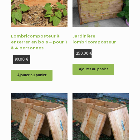
Lombricomposteur à
Jardinière
enterrer en bois – pour 1
lombricomposteur
à 4 personnes
250.00
€
90.00
€
Ajouter au panier
Ajouter au panier